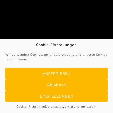
Cookie-Einstellungen
Wir verwenden Cookies, um unsere Website und unseren Service
zu optimieren.
© 2017 – 2026
Sportex-Germany
. All Rights
Reserved. | powered by
Bayer & Borgolte GbR
·
AKZEPTIEREN
Impressum
·
Datenschutz
·
Cookie-Richtlinien
·
Newsletter-Anmeldung
Ablehnen
EINSTELLUNGEN
Cookie-Richtlinien
Datenschutzerklärung
Impressum