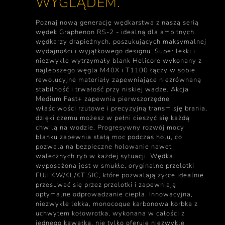
WYGLĄDEM.
Poznaj nową generację wędkarstwa z naszą serią
wędek Graphenon RS-2 - idealną dla ambitnych
wędkarzy drapieżnych, poszukujących maksymalnej
wydajności i wyjątkowego designu. Super lekki i
niezwykle wytrzymały blank Helicore wykonany z
najlepszego węgla M40X i T1100 łączy w sobie
rewolucyjne materiały zapewniające niezrównaną
stabilność i trwałość przy niskiej wadze. Akcja
Medium Fast+ zapewnia pierwszorzędne
właściwości rzutowe i precyzyjną transmisję brania,
dzięki czemu możesz w pełni cieszyć się każdą
chwilą na wodzie. Progresywny rozwój mocy
blanku zapewnia stałą moc podczas holu, co
pozwala na bezpieczne holowanie nawet
walecznych ryb w każdej sytuacji. Wędka
wyposażona jest w smukłe, oryginalne przelotki
FUJI KW/KL/KT SIC, które pozwalają żyłce idealnie
przesuwać się przez przelotki i zapewniają
optymalne odprowadzanie ciepła. Innowacyjna,
niezwykle lekka, monocoque karbonowa korbka z
uchwytem kołowrotka, wykonana w całości z
jednego kawałka, nie tylko oferuje niezwykle