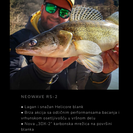
NEOWAVE RS-2
• Lagan i snažan Helicore blank
• Brza akcija sa odličnim performansama bacanja i
vrhunskom osetljivošću u vršnom delu
• Nova „3DX-2“ karbonska mrežica na površini
blanka