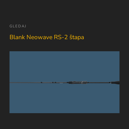
GLEDAJ
Blank Neowave RS-2 štapa