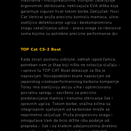
mašinama i multiplikatorima. Komplet zaokružuje
ergonomski oblikovana, neklizajuća EVA drška koja
garantuje siguran hvat tokom borbe.Zaključak: Novi
Cat Vertical pruža preciznu kontrolu mamaca, ultra-
osetljivo detektovanje ugriza i beskompromisnu
snagu zakačinjanja udice – prava snaga za ribolovce
soma kojima su potrebne precizne performanse./p>
TOP Cat CS-2 Boat
Kada stvari postanu ozbiljne, odmah ispod čamca,
potreban vam je štap koji ništa ne ostavlja slučaju –
i upravo tu TOP CAT Boat dokazuje za šta je
napravljen. Novopodešeni blank napravljen od
japanskog visokoperformansnog karbona kompanije
Toray ima osetljiviju akciju vrha i optimizovanu
povratnu spregu – savršeno za precizno
predstavljanje mamca i trenutno otkrivanje čak i
opreznih ugriza. Tokom borbe, snažna kičma sa
integrisanim ojačanjem od karbonske mreže se
neprimetno uključuje. Pruža progresivnu snagu i
omogućava Vam da brzo držite ribu podalje od
prepreka – čak i na kratkim udaljenostima direktno