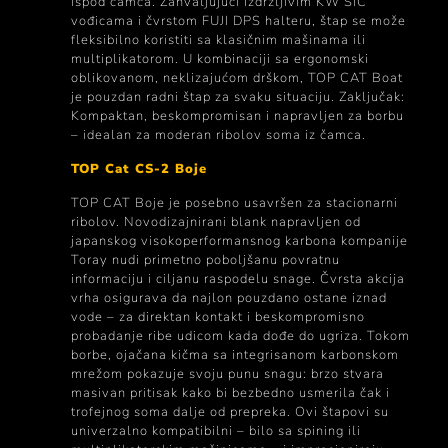
ispod čamca. Zahvaljujući izdržljivim KW SIC
vođicama i čvrstom FUJI DPS halteru, štap se može
fleksibilno koristiti sa klasičnim mašinama ili
multiplikatorom. U kombinaciji sa ergonomski
oblikovanom, neklizajućom drškom, TOP CAT Boat
je pouzdan radni štap za svaku situaciju. Zaključak:
Kompaktan, beskompromisan i napravljen za borbu
– idealan za moderan ribolov soma iz čamca.
TOP Cat CS-2 Boje
TOP CAT Boje je posebno usavršen za stacionarni
ribolov. Novodizajnirani blank napravljen od
japanskog visokoperformansnog karbona kompanije
Toray nudi primetno poboljšanu povratnu
informaciju i ciljanu raspodelu snage. Čvrsta akcija
vrha osigurava da najlon pouzdano ostane iznad
vode – za direktan kontakt i beskompromisno
probadanje ribe udicom kada dođe do ugriza. Tokom
borbe, ojačana kičma sa integrisanom karbonskom
mrežom pokazuje svoju punu snagu: brzo stvara
masivan pritisak kako bi bezbedno usmerila čak i
trofejnog soma dalje od prepreka. Ovi štapovi su
univerzalno kompatibilni – bilo sa spining ili