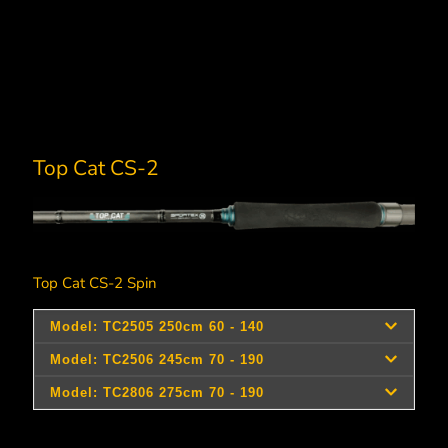
Top Cat CS-2
Top Cat CS-2 Spin
Transp.
T
Šifra
Dužina
Dužina
Model
Delovi
dužina
ba
artikla
cm
ft
110250
cm
110245
250
110277
245
8,2