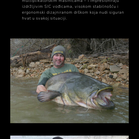
multiplikatorskim mašinicama – i impresioniraju
izdržljivim SIC vođicama, visokom stabilnošću i
ergonomski dizajniranom drškom koja nudi siguran
hvat u svakoj situaciji.