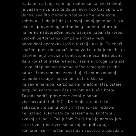
Kada je u pitanju spining ribolov soma, svaki detalj
je važan – i upravo tu dolazi novi Top Cat Spin. On
donosi sve što moderni ribolov soma varalicom
zahteva – i ide još dalje u ovoj novoj generaciji. Na
osnovu proverenog prethodnog modela, blank je
namerno nadograđen: novorazvijeni japanski karbon
visokih performansi kompanije Toray nudi
poboljšani oporavak i još direktniju akciju. To znači
snažne, precizne zabačaje na velike udaljenosti – uz
istovremeno preciznu kontrolu mamaca. Bez obzira
da li koristite meke mamce, kašike ili druge varalice
– ovaj štap dovodi mamac tačno tamo gde se riba
nalazi. Istovremeno, zahvaljujući optimizovanoj
raspodeli snage i ojačanom delu drške sa
najsavremenijom karbonskom mrežom, štap ostaje
potpuno kontrolisan čak i tokom najljućih borbi.
Takođe sadrži proverene detalje poput
visokokvalitetnih SIC - KV vođica za daleke
zabačaje u dizajnu protiv mršenja, kao i udobni,
neklizajući rukohvat– za maksimalnu kontrolu u
svakoj situaciji. Zaključak: Ovaj štap je napravljen
za aktivne ribolovce soma koji ne prihvataju
kompromise – moćan, osetljiv i apsolutno pouzdan.