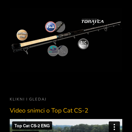
solut tolles Material, leider in
tzten Jahren in guter Qualität
Seaguide SIC-Ringe
aft teuer geworden. Dennoch,
Ein Klasse-Ring für unsere
Ein Klasse-Ring für unsere Ruten!
 Kork-Griffe sind zu 100% aus
Ruten! Sehr stabil und leicht gebaut, in
Toray High Performance
Sehr stabil und leicht gebaut, in den
Fuji TVS
kork in Premiumklassen 3A bis
den Größen perfekt abgestimmt auf
Carbon
Größen perfekt abgestimmt auf
rk ist ein reines Naturprodukt.
unseren Rutenaufbau!
unseren Rutenaufbau!
nterschiede und gelegentlich
er“ sind genau das: natürlich!
KLIKNI I GLEDAJ
Video snimci o Top Cat CS-2