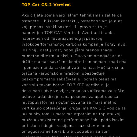
TOP Cat CS-2 Vertical
Ako ciljate soma vertikalnim tehnikama i želite da
ostanete u bliskom kontaktu, potreban vam je alat
koji prenosi svaki pokret – i upravo za to je
napravljen TOP CAT Vertical. Ažurirani blank,
napravljen od novorazvijenog japanskog
visokoperformansnog karbona kompanije Toray, nudi
još finiju osetljivost, poboljšani prenos snage i
primetno direktniju akciju. Ovo vam omogućava da
držite mamac savršeno kontrolisan odmah iznad dna
i pomaže ribi da lakše uhvati mamac. Moćna kičma,
ojačana karbonskom mrežom, obezbeđuje
beskompromisno zakačivanje i odmah preuzima
kontrolu tokom borbe. TOP KET Vertikalni je
dostupan u dve verzije: jedna sa vođicama za teške
uslove rada, dizajnirana posebno za upotrebu sa
multiplikatorima i optimizovana za maksimalno
vertikalno opterećenje; druga ima KW SIC vođice sa
jakim okvirom i umetcima otpornim na toplotu koji
pružaju konzistentne performanse čak i pod visokim
pritiskom i dugim sesijama – uz istovremeno
omogućavanje fleksibilne upotrebe i sa spin