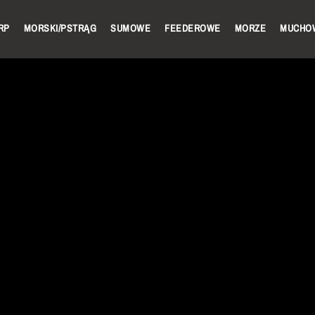
RP
MORSKI/PSTRĄG
SUMOWE
FEEDEROWE
MORZE
MUCHO