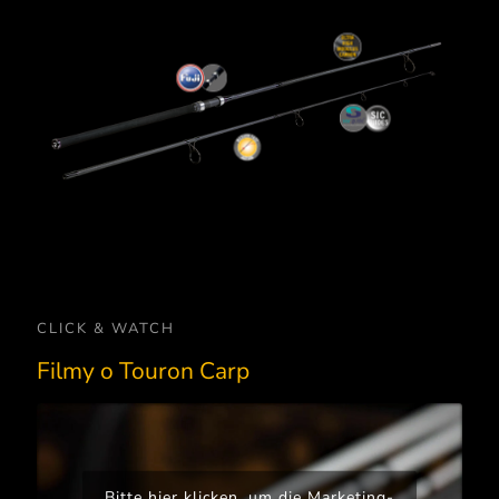
Japoński materiał z włókna
Blank wędki ugina się od szczytówki
węglowego. Na każde z naszych
do około wyżej połowy blanku.
Seaguide SIC:
Uchwyt kołowrotka Fuji:
wędek składają się tylko najlepsze
Pozostała część blanku ma tzw.
Klasyczne pierścienie SIC Seaguide
Wyposażenie do wielu wędek Sportex.
surowce SPORTEX. Przetworzony w
„sztywny kręgosłup”.
Bardzo stabilna i lekka konstrukcja,
Klasyczny design, wysoka jakość
wysokiej jakości materiał Prepreg oraz
• pewne zacięcie przy
rozmiary idealnie dopasowane do
wykonania, poprostu Fuji!
wysoko modułowy węgiel stanowi
dalekodystansowych wyrzutach
naszych wędek!
podstawę naszych lekkich, smukłych,
• możliwe dalekodystansowe wyrzuty
ale zawsze mocnych blanków.
CLICK & WATCH
Filmy o Touron Carp
Bitte hier klicken, um die Marketing-