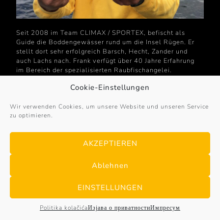
Seit 2008 im Team CLIMAX / SPORTEX, befischt als
Guide die Boddengewässer rund um die Insel Rügen. Er
stellt dort sehr erfolgreich Barsch, Hecht, Zander und
auch Lachs nach. Frank verfügt über 40 Jahre Erfahrung
im Bereich der spezialisierten Raubfischangelei.
Cookie-Einstellungen
Wir verwenden Cookies, um unsere Website und unseren Service
zu optimieren.
AKZEPTIEREN
Ablehnen
EINSTELLUNGEN
Politika kolačića
Изјава о приватности
Импресум