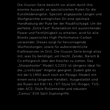
Die Illusion-Serie besticht vor allem durch ihre
enorme Auswahl an spezialisierten Ruten für die
Kunstköderangelei. Speziell angepasste Längen und
Wurfgewichte ermöglichen Dir eine optimale
Handhabung der Rute bei der Raubfischjagd. Um die
perfekte „Extra Fast“ Rutenaktion mit ausreichender
Power und Feinfühligkeit zu erhalten, wird für alle
Blanks japanisches High-Performance-Carbon
verwendet. Dieses sorgt für hervorragende
Wurfleistungen, sowie für außerordentliche
Kraftreserven im Drill. Die Illusion Serie bringt alles
mit, was Du benötigst, um Hecht, Zander, Barsch &
Co erfolgreich über den Kescher zu ziehen. Das
„Sharpshooter“ Modell IL2202 ist übrigens ideal für
die „LiveScope“ Angelei geeignet. Zudem gibt es
mit der IL1950 auch noch ein Pelagic-Modell mit
einem extra längerem Handteil. Ausgestattet sind
die Ruten mit KW / KL / KT-Style SIC-Ringen, TVS-
oder ACS- Style Rollenhalter und robusten
„Camou“ EVA Split Duplongriffe.