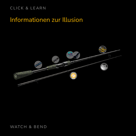
CLICK & LEARN
Informationen zur Illusion
Seaguide D-Hook
Für uns macht diese Hakenöse am
meisten Sinn. Sehr Stabil und mit
Der Rutenblank biegt sich im oberen
großer Öse für die allermeisten Haken.
Ein Klasse-Ring für unsere
Drittel des Spitzenteils. Der Rest des
Dabei nicht störend am Blank oder
ergonomischer Rollenhalter:
Ruten! Sehr stabil und leicht gebaut
3D Crack Design
Blanks hat ein „steifes Rückgrat“.
High Performance Carbon
Finger.
den Größen perfekt abgestimmt au
• sensible Bisserkennung
unseren Rutenaufbau!
• kraftvolle, weite Würfe möglich
WATCH & BEND