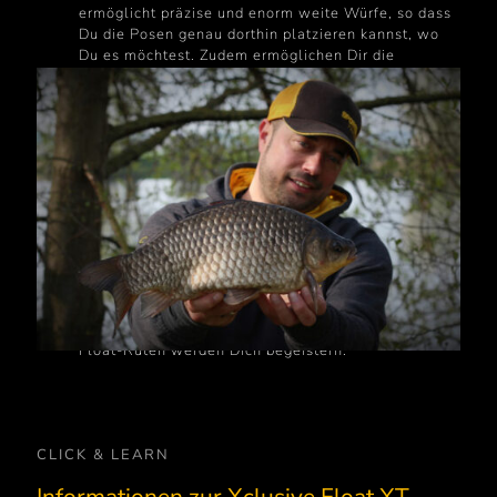
ermöglicht präzise und enorm weite Würfe, so dass
Du die Posen genau dorthin platzieren kannst, wo
Du es möchtest. Zudem ermöglichen Dir die
einzigartigen Beschleunigungseigenschaften einen
schnellen Anhieb, sobald ein Fisch anbeißt und
gewährleisten Dir die präzise Kontrolle über den
Drill. Mit beeindruckender Power ausgestattet, ist
diese Rute in der Lage, auch größere Fische
souverän auf die Schuppen zu legen. Neben ihren
beeindruckenden Eigenschaften bietet diese
Rutenserie auch ein modernes Design, das einige
Blicke auf sich ziehen wird. Das hochwertige
Material und die sorgfältige Verarbeitung sorgen für
eine angenehme Haptik und eine ästhetische
Erscheinung. Egal, ob Du ein erfahrener Angler bist
oder gerade erst mit dem Angeln beginnst, diese
Float-Ruten werden Dich begeistern.
CLICK & LEARN