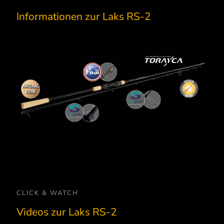
Informationen zur Laks RS-2
Seaguide D-Hook
Für uns macht diese Hakenöse am
lut tolles Material, leider in
Der Rutenblank biegt sich ca.
meisten Sinn. Sehr Stabil und mit
ten Jahren in guter Qualität
Rutenspitze bis zur Mitte des
großer Öse für die allermeisten Haken.
t teuer geworden. Dennoch,
Der Rest des Blanks hat ein „
Dabei nicht störend am Blank oder
ork-Griffe sind zu 100% aus
Toray High Performance
TVS real seat
Titanium KW SIC/p>
Rückgrat“.
Finger.
rk in Premiumklassen 3A bis
Carbon
• sicherer Anhieb über gr
 ist ein reines Naturprodukt.
Entfernungen
erschiede und gelegentlich
• weite Würfe möglich
“ sind genau das: natürlich!
CLICK & WATCH
Videos zur Laks RS-2