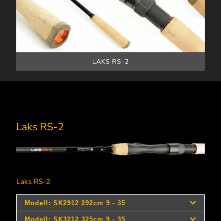
LAKS RS-2
Laks RS-2
Laks RS-2
Art.-
Länge
Länge
Transport-
WG
Modell
Teile
Nr.
cm
ft
Länge cm
gr.
108293