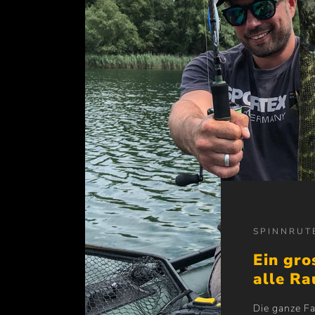
SPINNRUT
Ein gro
alle Ra
Die ganze Fa