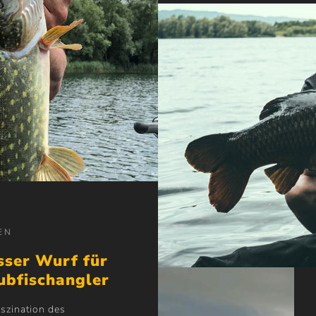
EN
sser Wurf für
ubfischangler
szination des