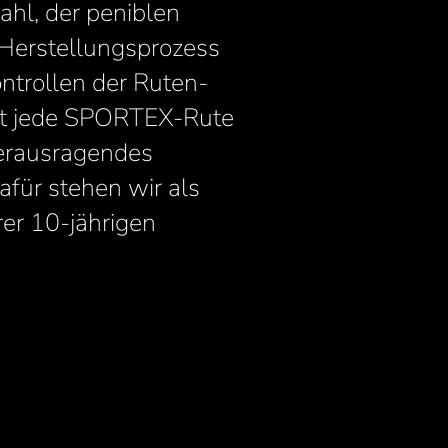
l, der peniblen
-Herstellungsprozess
ntrollen der Ruten-
ist jede SPORTEX-Rute
erausragendes
afür stehen wir als
rer 10-jährigen