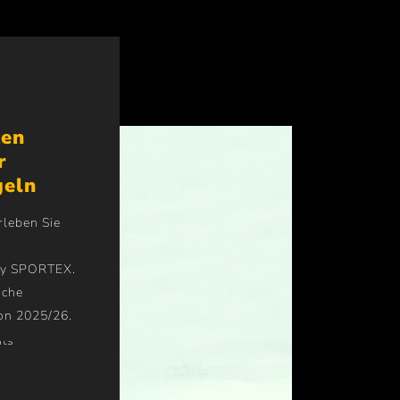
ten
r
geln
rleben Sie
s
by SPORTEX.
iche
son 2025/26.