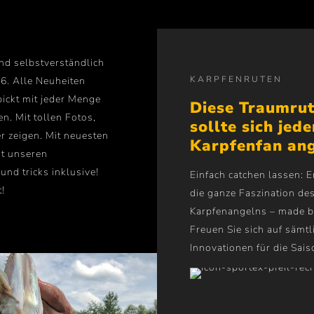
nd selbstverständlich
KARPFENRUTEN
26. Alle Neuheiten
pickt mit jeder Menge
Diese Traumru
n. Mit tollen Fotos,
sollte sich jede
r zeigen. Mit neuesten
Karpfenfan an
t unseren
und tricks inklusive!
Einfach catchen lassen: E
!
die ganze Faszination de
Karpfenangelns – made 
Freuen Sie sich auf sämtl
Innovationen für die Sai