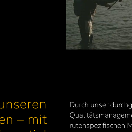
 unseren
Durch unser durch
Qualitätsmanageme
en – mit
rutenspezifischen M