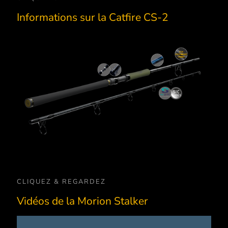
Informations sur la Catfire CS-2
Nous concevons les cannes SP
uniquement avec les meilleures f
de carbone japonaises dont la qu
Seaguide SIC:
Un anneau standard pour nos cannes
premium n’est plus à démontre
Porte-moulinet DPS
Très stable, de construction légère e
Transformé en matériau préimpr
Camou silure
une taille parfaitement adaptée à not
de haute qualité, le carbone à 
module constitue la base de n
structure de canne !
cannes légères, minces et puiss
à la fois.
CLIQUEZ & REGARDEZ
Vidéos de la Morion Stalker