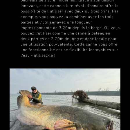
pêcheurs de silure modernes : grâce à son design
innovant, cette canne silure révolutionnaire offre la
possibilité de l‘utiliser avec deux ou trois brins. Par
exemple, vous pouvez la combiner avec les trois
parties et l‘utiliser avec une longueur
impressionnante de 3,20m depuis la berge. Ou vous
pouvez l‘utiliser comme une canne à bateau en
deux parties de 2,70m de long et donc idéale pour
une utilisation polyvalente. Cette canne vous offre
une fonctionnalité et une flexibilité incroyables sur
l‘eau - utilisez-la !