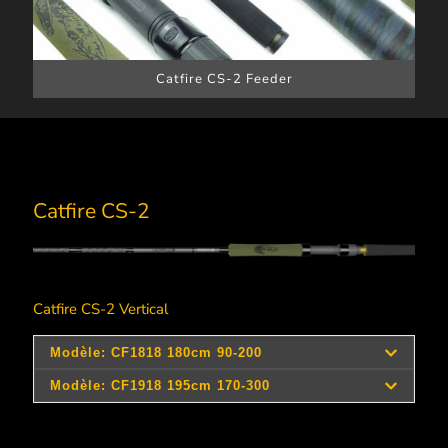
Catfire CS-2 Feeder
Catfire CS-2
Catfire CS-2 Vertical
Longueur
Longueur
Modèle
Réf.
Elmts.
Encombr
cm
ft
111195
111196
180