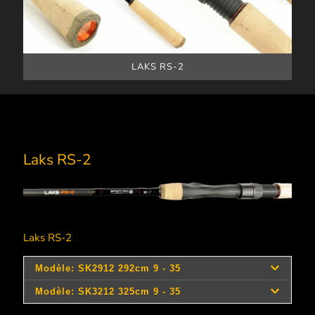
LAKS RS-2
Laks RS-2
Laks RS-2
Longueur
Longueur
Modèle
Réf.
Elmts.
Encombr
cm
ft
108293
108323
292