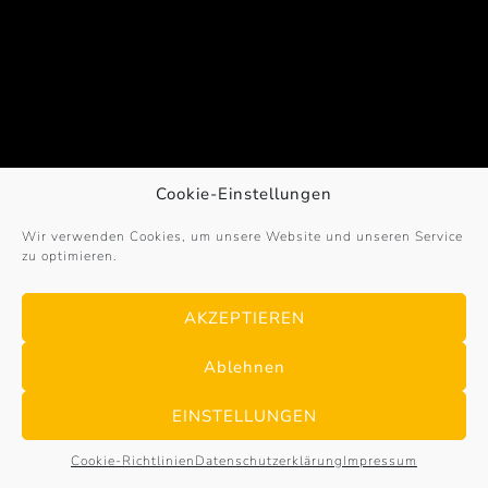
Cookie-Einstellungen
Wir verwenden Cookies, um unsere Website und unseren Service
zu optimieren.
© 2017 – 2026
Sportex-Germany
. All Rights
Reserved. | powered by
Bayer & Borgolte GbR
·
AKZEPTIEREN
Impressum
·
Datenschutz
·
Cookie-Richtlinien
·
Newsletter-Anmeldung
Ablehnen
EINSTELLUNGEN
Cookie-Richtlinien
Datenschutzerklärung
Impressum