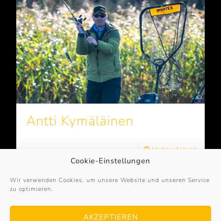
Antti Kymäläinen
Mehr erfahren
Cookie-Einstellungen
Wir verwenden Cookies, um unsere Website und unseren Service
zu optimieren.
© 2017 – 2026
Sportex-Germany
. All Rights
Reserved. | powered by
Bayer & Borgolte GbR
·
AKZEPTIEREN