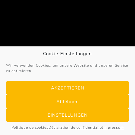
Cookie-Einstellungen
Wir verwenden Cookies, um unsere Website und unseren Service
zu optimieren.
© 2017 – 2026
Sportex-Germany
. All Rights
Reserved. | powered by
Bayer & Borgolte GbR
·
AKZEPTIEREN
Mentions légales
·
Protection des données
·
Politique
de Cookies
Ablehnen
EINSTELLUNGEN
Politique de cookies
Déclaration de confidentialité
Impressum