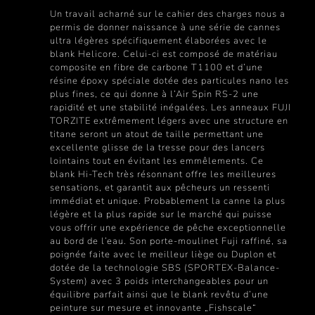
Un travail acharné sur le cahier des charges nous a
permis de donner naissance à une série de cannes
ultra légères spécifiquement élaborées avec le
blank Helicore. Celui-ci est composé de matériau
composite en fibre de carbone T1100 et d’une
résine époxy spéciale dotée des particules nano les
plus fines, ce qui donne à l’Air Spin RS-2 une
rapidité et une stabilité inégalées. Les anneaux FUJI
TORZITE extrêmement légers avec une structure en
titane seront un atout de taille permettant une
excellente glisse de la tresse pour des lancers
lointains tout en évitant les emmêlements. Ce
blank Hi-Tech très résonnant offre les meilleures
sensations, et garantit aux pêcheurs un ressenti
immédiat et unique. Probablement la canne la plus
légère et la plus rapide sur le marché qui puisse
vous offrir une expérience de pêche exceptionnelle
au bord de l’eau. Son porte-moulinet Fuji raffiné, sa
poignée faite avec le meilleur liège ou Duplon et
dotée de la technologie SBS (SPORTEX-Balance-
System) avec 3 poids interchangeables pour un
équilibre parfait ainsi que le blank revêtu d’une
peinture sur mesure et innovante „Fishscale“