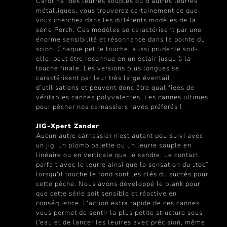
Carolina, des leurres souples ou d’autres leurres
métalliques, vous trouverez certainement ce que
vous cherchez dans les différents modèles de la
série Perch. Ces modèles se caractérisent par une
énorme sensibilité et résonnance dans la pointe du
scion. Chaque petite touche, aussi prudente soit-
elle, peut être reconnue en un éclair jusqu’à la
touche finale. Les versions plus longues se
caractérisent par leur très large éventail
d‘utilisations et peuvent donc être qualifiées de
véritables cannes polyvalentes. Les cannes ultimes
pour pêcher nos carnassiers rayés préférés !
JIG-Xpert Zander
Aucun autre carnassier n‘est autant poursuivi avec
un jig, un plomb palette ou un leurre souple en
linéaire ou en verticale que le sandre. Le contact
parfait avec le leurre ainsi que la sensation du „toc“
lorsqu‘il touche le fond sont les clés du succès pour
cette pêche. Nous avons développé le blank pour
que cette série soit sensible et réactive en
conséquence. L‘action extra rapide de ces cannes
vous permet de sentir la plus petite structure sous
l‘eau et de lancer les leurres avec précision, même